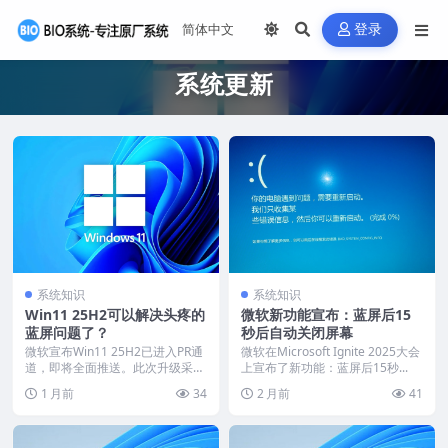
登录
系统更新
系统知识
系统知识
Win11 25H2可以解决头疼的
微软新功能宣布：蓝屏后15
蓝屏问题了？
秒后自动关闭屏幕
微软宣布Win11 25H2已进入PR通
微软在Microsoft Ignite 2025大会
道，即将全面推送。此次升级采用
上宣布了新功能：蓝屏后15秒...
eKB机制...
1 月前
34
2 月前
41