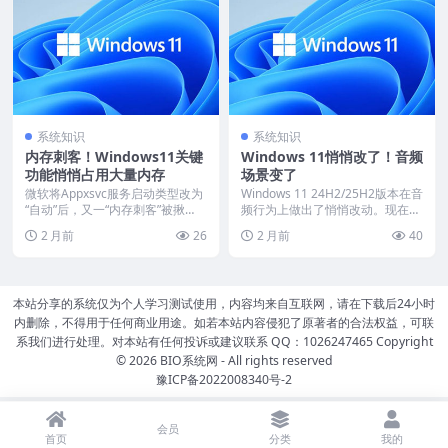
系统知识
系统知识
内存刺客！Windows11关键
Windows 11悄悄改了！音频
功能悄悄占用大量内存
场景变了
微软将Appxsvc服务启动类型改为
Windows 11 24H2/25H2版本在音
“自动”后，又一“内存刺客”被揪
频行为上做出了悄悄改动。现在，
出。多位用户...
当...
2 月前
26
2 月前
40
本站分享的系统仅为个人学习测试使用，内容均来自互联网，请在下载后24小时
内删除，不得用于任何商业用途。如若本站内容侵犯了原著者的合法权益，可联
系我们进行处理。对本站有任何投诉或建议联系 QQ：1026247465 Copyright
© 2026
BIO系统网
- All rights reserved
豫ICP备2022008340号-2
会员
首页
分类
我的