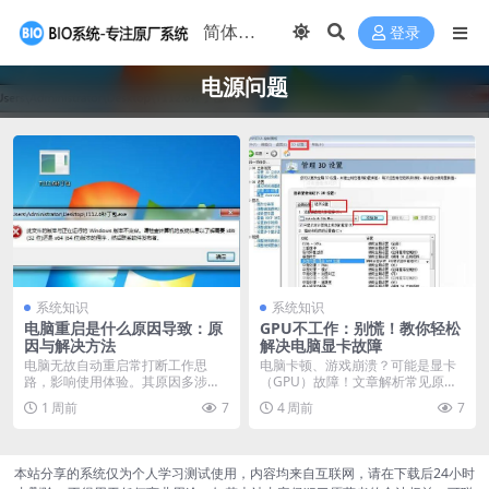
登录
电源问题
系统知识
系统知识
电脑重启是什么原因导致：原
GPU不工作：别慌！教你轻松
因与解决方法
解决电脑显卡故障
电脑无故自动重启常打断工作思
电脑卡顿、游戏崩溃？可能是显卡
路，影响使用体验。其原因多涉及
（GPU）故障！文章解析常见原
硬件故障（如电源、内存...
因，如驱动损坏或不兼...
1 周前
7
4 周前
7
本站分享的系统仅为个人学习测试使用，内容均来自互联网，请在下载后24小时