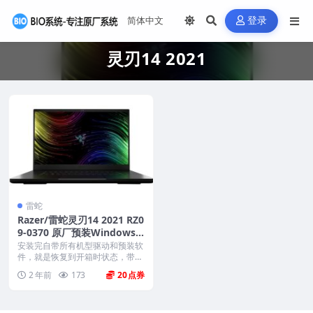
登录
灵刃14 2021
雷蛇
Razer/雷蛇灵刃14 2021 RZ0
9-0370 原厂预装Windows1
0系统 oem出厂系统
安装完自带所有机型驱动和预装软
件，就是恢复到开箱时状态，带隐
藏恢复分区。 格式：...
2 年前
173
20