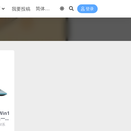
巧
我要投稿
登录
Win1
L一键
M系