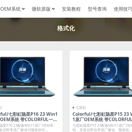
OEM系统
微软原版
安装教程
型号查询
使用技
格式化
虹
七彩虹
rful/七彩虹隐星P16 23 Win1
Colorful/七彩虹隐星P15 23 
OEM系统 带COLORFUL一键
1原厂OEM系统 带COLORFU
还原
星P16 23配备Win11原厂OEM系
七彩虹隐星P15 23配备Win11原厂OE
装后即享原厂驱动与预装软件...
统，安装后即自带原厂驱动、预装软...