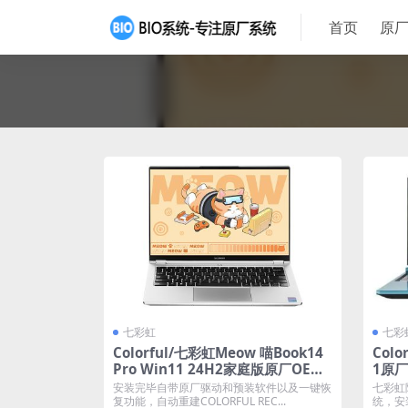
首页
原厂
七彩虹
七彩
Colorful/七彩虹Meow 喵Book14
Colo
Pro Win11 24H2家庭版原厂OEM
1原厂
系统 带COLORFUL一键还原
还原
安装完毕自带原厂驱动和预装软件以及一键恢
七彩虹隐
复功能，自动重建COLORFUL REC...
统，安