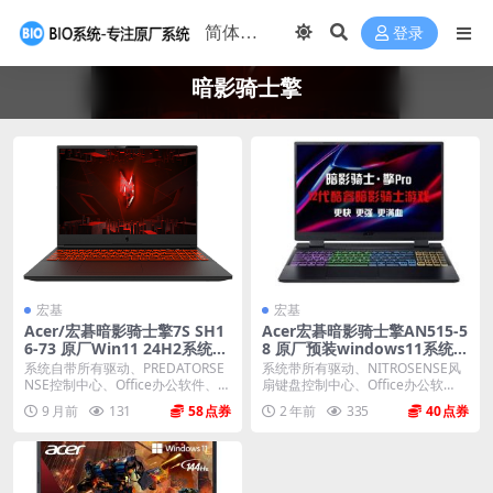
登录
暗影骑士擎
宏基
宏基
Acer/宏碁暗影骑士擎7S SH1
Acer宏碁暗影骑士擎AN515-5
6-73 原厂Win11 24H2系统
8 原厂预装windows11系统O
恢复镜像 带一键恢复
EM系统下载
系统自带所有驱动、PREDATORSE
系统带所有驱动、NITROSENSE风
NSE控制中心、Office办公软件、出
扇键盘控制中心、Office办公软
厂...
件、出厂...
9 月前
131
58
2 年前
335
40