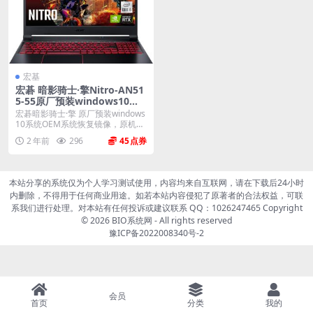
宏基
宏碁 暗影骑士·擎Nitro-AN51
5-55原厂预装windows10系
统OEM系统恢复镜像
宏碁暗影骑士·擎 原厂预装windows
10系统OEM系统恢复镜像，原机提
取，不...
2 年前
296
45
本站分享的系统仅为个人学习测试使用，内容均来自互联网，请在下载后24小时
内删除，不得用于任何商业用途。如若本站内容侵犯了原著者的合法权益，可联
系我们进行处理。对本站有任何投诉或建议联系 QQ：1026247465 Copyright
© 2026
BIO系统网
- All rights reserved
豫ICP备2022008340号-2
会员
首页
分类
我的