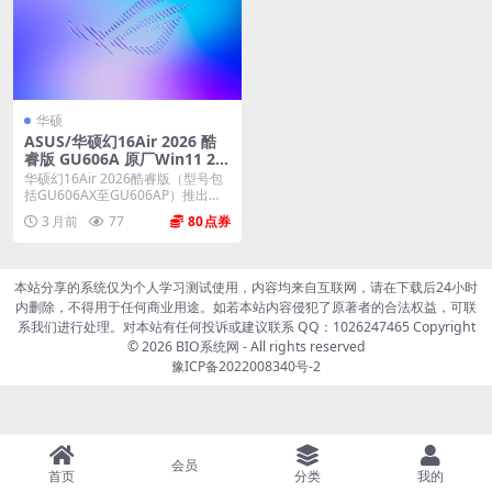
华硕
ASUS/华硕幻16Air 2026 酷
睿版 GU606A 原厂Win11 25
H2 专业版系统 工厂文件系统
华硕幻16Air 2026酷睿版（型号包
包 带ASUS Recovery恢复
括GU606AX至GU606AP）推出
原...
3 月前
77
80
本站分享的系统仅为个人学习测试使用，内容均来自互联网，请在下载后24小时
内删除，不得用于任何商业用途。如若本站内容侵犯了原著者的合法权益，可联
系我们进行处理。对本站有任何投诉或建议联系 QQ：1026247465 Copyright
© 2026
BIO系统网
- All rights reserved
豫ICP备2022008340号-2
会员
首页
分类
我的