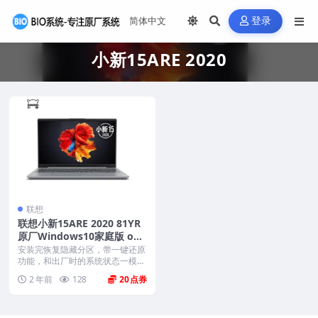
登录
小新15ARE 2020
联想
联想小新15ARE 2020 81YR
原厂Windows10家庭版 oe
m系统镜像下载
安装完恢复隐藏分区，带一键还原
功能，和出厂时的系统状态一模一
样。 机型(MTM)...
2 年前
128
20