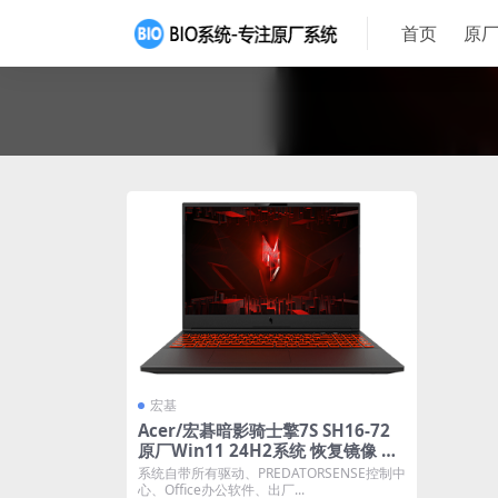
首页
原厂
宏基
Acer/宏碁暗影骑士擎7S SH16-72
原厂Win11 24H2系统 恢复镜像 带
一键恢复
系统自带所有驱动、PREDATORSENSE控制中
心、Office办公软件、出厂...