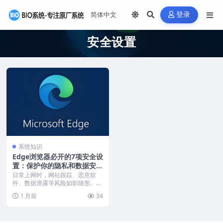
登录
安全设置
系统知识
Edge浏览器必开的7项安全设
置：保护你的隐私和数据安
全!
日常上网时，网站跟踪、恶意软
件、数据泄露等风险如影随形。Mi
crosoft Ed...
1 月前
34