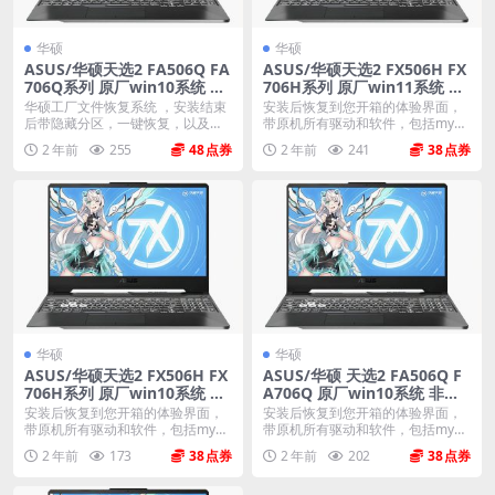
华硕
华硕
ASUS/华硕天选2 FA506Q FA
ASUS/华硕天选2 FX506H FX
706Q系列 原厂win10系统 工
706H系列 原厂win11系统 非
厂文件 带F12 ASUS Recover
工厂模式
华硕工厂文件恢复系统 ，安装结束
安装后恢复到您开箱的体验界面，
y恢复
后带隐藏分区，一键恢复，以及机
带原机所有驱动和软件，包括myas
器所有驱动软件。 ...
us mcafe...
2 年前
255
48
2 年前
241
38
华硕
华硕
ASUS/华硕天选2 FX506H FX
ASUS/华硕 天选2 FA506Q F
706H系列 原厂win10系统 非
A706Q 原厂win10系统 非工
工厂模式
厂模式
安装后恢复到您开箱的体验界面，
安装后恢复到您开箱的体验界面，
带原机所有驱动和软件，包括myas
带原机所有驱动和软件，包括myas
us mcafe...
us mcafe...
2 年前
173
38
2 年前
202
38