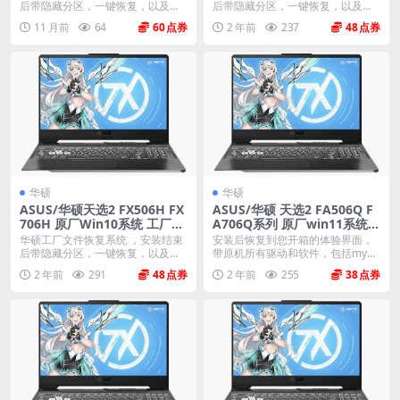
ecovery恢复
复
后带隐藏分区，一键恢复，以及机
后带隐藏分区，一键恢复，以及机
器所有驱动软件。 ...
器所有驱动软件。 ...
11 月前
64
60
2 年前
237
48
华硕
华硕
ASUS/华硕天选2 FX506H FX
ASUS/华硕 天选2 FA506Q F
706H 原厂Win10系统 工厂文
A706Q系列 原厂win11系统
件 带FASUS Recovery恢复
非工厂模式
华硕工厂文件恢复系统 ，安装结束
安装后恢复到您开箱的体验界面，
后带隐藏分区，一键恢复，以及机
带原机所有驱动和软件，包括myas
器所有驱动软件。 ...
us mcafe...
2 年前
291
48
2 年前
255
38