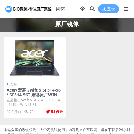
登录
原厂镜像
宏基
Acer/宏碁 Swift 5 SF514-56
/ SF514-56T 宏碁原厂WIN11
21H2家庭版镜像下载 工厂版
宏碁推出Swift 5 SF514-56/SF514-
带一键恢复
56T原厂WIN11 21...
3 月前
73
58
本站分享的系统仅为个人学习测试使用，内容均来自互联网，请在下载后24小时