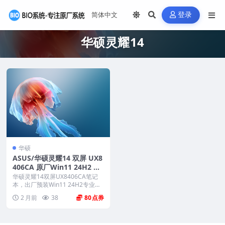
登录
华硕灵耀14
华硕
ASUS/华硕灵耀14 双屏 UX8
406CA 原厂Win11 24H2 专
业版系统 工厂文件 带ASUS
华硕灵耀14双屏UX8406CA笔记
Recovery恢复
本，出厂预装Win11 24H2专业版
系统，...
2 月前
38
80