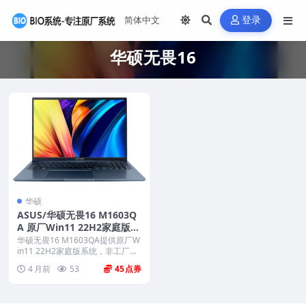
登录
华硕无畏16
华硕
ASUS/华硕无畏16 M1603Q
A 原厂Win11 22H2家庭版系
统 非工厂模式 无ASUSReco
华硕无畏16 M1603QA提供原厂W
vey恢复功能
in11 22H2家庭版系统，非工厂模
式且...
4 月前
53
45