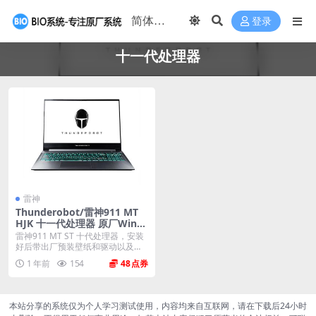
登录
十一代处理器
雷神
Thunderobot/雷神911 MT
HJK 十一代处理器 原厂Wind
ows10 20H2恢复系统镜像下
雷神911 MT ST 十代处理器，安装
载
好后带出厂预装壁纸和驱动以及控
制台 系统...
1 年前
154
48
本站分享的系统仅为个人学习测试使用，内容均来自互联网，请在下载后24小时