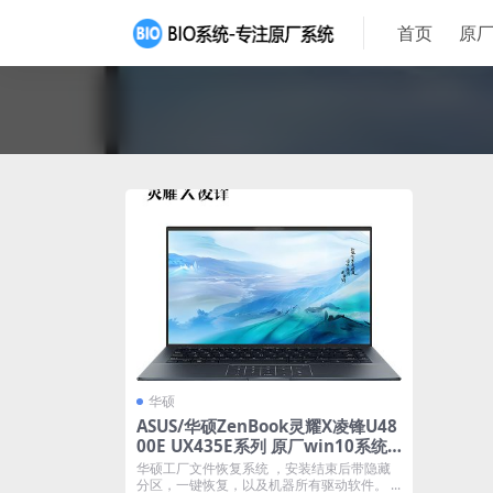
首页
原厂
华硕
ASUS/华硕ZenBook灵耀X凌锋U48
00E UX435E系列 原厂win10系统
工厂文件 带FASUS Recovery恢复
华硕工厂文件恢复系统 ，安装结束后带隐藏
分区，一键恢复，以及机器所有驱动软件。 ...