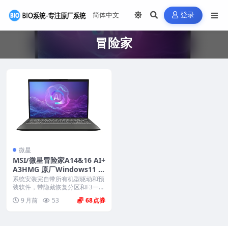
登录
冒险家
微星
MSI/微星冒险家A14&16 AI+
A3HMG 原厂Windows11 2
4H2系统 工厂文件 带F3一键
系统安装完自带所有机型驱动和预
还原
装软件，带隐藏恢复分区和F3一键
还原，系统恢复到新...
9 月前
53
68