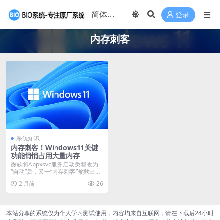
登录
内存刺客
系统知识
内存刺客！Windows11关键
功能悄悄占用大量内存
微软将Appxsvc服务启动类型改为
“自动”后，又一“内存刺客”被揪出。
多位用户...
2 月前
26
本站分享的系统仅为个人学习测试使用，内容均来自互联网，请在下载后24小时