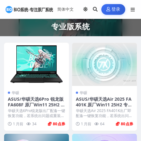
登录
专业版系统
华硕
华硕
ASUS/华硕天选6Pro 锐龙版
ASUS/华硕天选Air 2025 FA
FA608F 原厂Win11 25H2 专
401K 原厂Win11 25H2 专业
业版系统 工厂文件 带ASUS
版系统 工厂文件 带ASUS Re
华硕天选6Pro锐龙版出厂配备一键
华硕天选Air 2025 FA401K出厂即
Recovery恢复
恢复功能，若系统出问题或重装、
covery恢复
配备一键恢复功能，若系统出问题
换硬盘后此功能失...
或重装...
1 月前
34
80
1 月前
64
80