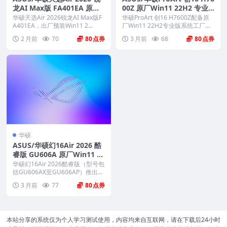
龙AI Max版 FA401EA 原厂
00Z 原厂Win11 22H2 专业
Win11 25H2 专业版系统 工
版系统 工厂文件系统包 带AS
华硕天选Air 2026锐龙AI Max版F
华硕ProArt 创16 H7600Z配备原
厂文件 带ASUS Recovery恢
A401EA，出厂预装Win11 2...
US Recovery恢复
厂Win11 22H2专业版系统工厂...
复
2 月前
70
80
3 月前
68
80
华硕
ASUS/华硕幻16Air 2026 酷
睿版 GU606A 原厂Win11 25
H2 专业版系统 工厂文件系统
华硕幻16Air 2026酷睿版（型号包
包 带ASUS Recovery恢复
括GU606AX至GU606AP）推出
原...
3 月前
77
80
本站分享的系统仅为个人学习测试使用，内容均来自互联网，请在下载后24小时