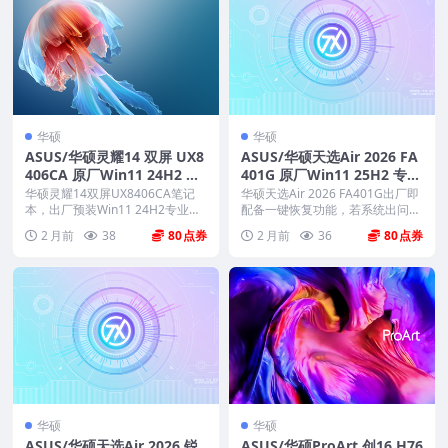
华硕
华硕
ASUS/华硕灵耀14 双屏 UX8
ASUS/华硕天选Air 2026 FA
406CA 原厂Win11 24H2 专
401G 原厂Win11 25H2 专业
业版系统 工厂文件 带ASUS
版系统 工厂文件 带ASUS Re
华硕灵耀14双屏UX8406CA笔记
华硕天选Air 2026 FA401G出厂即
Recovery恢复
本，出厂预装Win11 24H2专业版
covery恢复
配备一键恢复功能，若系统出问题
系统，...
或重装...
2 月前
38
80
2 月前
36
80
华硕
华硕
ASUS/华硕天选Air 2026 锐
ASUS/华硕ProArt 创16 H76